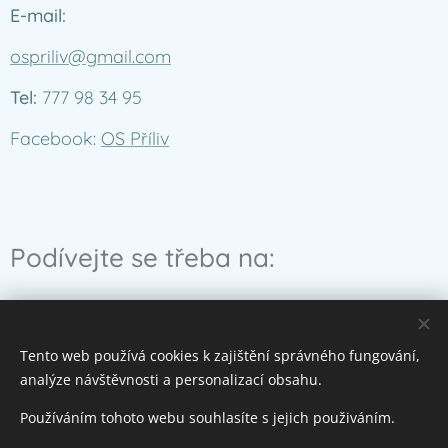
E-mail:
ospriliv@gmail.com
Tel:
777 98 34 95
Facebook:
OS Příliv
Podívejte se třeba na:
O nás
Miniškolku Chobotnička
Tento web používá cookies k zajištění správného fungování,
Jóg
a
analýze návštěvnosti a personalizací obsahu.
Akce a tábory
Používáním tohoto webu souhlasíte s jejich použiváním.
Novinky