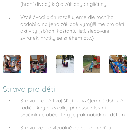
(hraní divadýlka) a základy angličtiny.
Vzdělávací plán rozdělujeme dle ročního
období a na jeho základě vymýšlíme pro děti
aktivity (sbírání kaštanů, listí, sledování
zvířátek, hrátky se sněhem atd.).
Strava pro děti
Stravu pro děti zajišťují po vzájemné dohodě
rodiče, kdy do školky přinesou vlastní
svačinku a oběd. Tety je pak nabídnou dětem.
Stravu lze individuálně objednat např. u