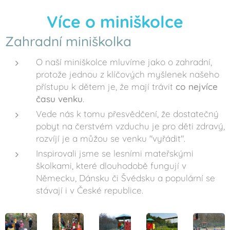
Více o miniškolce
Zahradní miniškolka
O naší miniškolce mluvíme jako o zahradní,
protože jednou z klíčových myšlenek našeho
přístupu k dětem je, že mají trávit
co nejvíce
času venku
.
Vede nás k tomu přesvědčení, že dostatečný
pobyt na čerstvém vzduchu je pro děti zdravý,
rozvíjí je a můžou se venku "vyřádit".
Inspirovali jsme se lesními mateřskými
školkami, které dlouhodobě fungují v
Německu, Dánsku či Švédsku a populární se
stávají i v České republice.