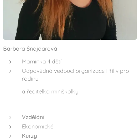
Barbora Šnajdarová
Maminka 4 dětí
Odpovědná vedoucí organizace Přiliv pro
rodinu
a ředitelka miniškolky
Vzdělání
Ekonomické
Kurzy