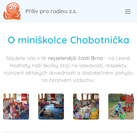
Příliv pro rodinu z.s.
O miniškolce Chobotnička
Najdete nás v té
nejzelenější části Brna
- na Lesné.
Hodnoty naší školky stojí na laskavosti, respektu,
rozvíjení dětských dovedností a dostatečném pohybu
na čerstvém vzduchu.