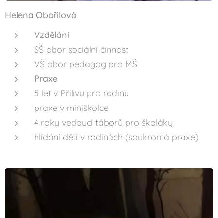
Helena Obořilová
Vzdělání
SŠ obor sociální činnost
VŠ obor pedagog pro MŠ
Praxe
5 let v Přílivu pro rodinu
praxe v miniškolce
4 roky vedoucí táborů pro školáky
hlídání dětí v rodinách (soukromá praxe)